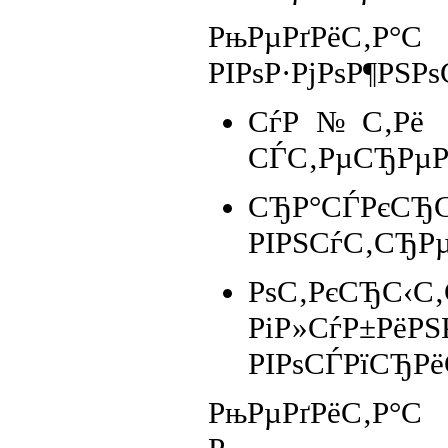
РњРµРґРёС‚Р
РІРѕР·РјРѕР¶РЅР
СѓР№С‚Рё Рѕ
СЃС‚РµСЂРµРѕ
СЂР°СЃРєС
РІРЅСѓС‚СЂР
РѕС‚РєСЂС‹С
РіР»СѓР±РёРЅ
РІРѕСЃРїСЂР
РњРµРґР