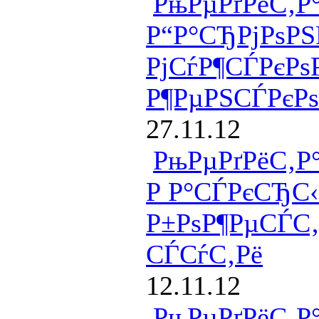
РњРµРґРёС‚Р
Р“Р°СЂРјРѕРЅ
РјСѓР¶СЃРєРѕР
Р¶РµРЅСЃРєРѕ
27.11.12
РњРµРґРёС‚Р
Р Р°СЃРєСЂС‹
Р±РѕР¶РµСЃС
СЃСѓС‚Рё
12.11.12
РњРµРґРёС‚Р°