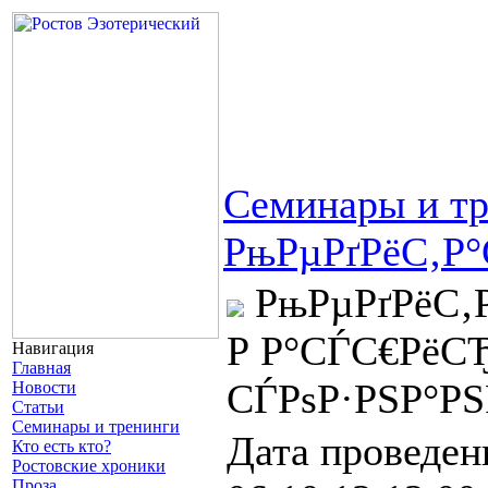
Семинары и т
РњРµРґРёС‚Р
РњРµРґРёС‚
Р Р°СЃС€РёС
Навигация
Главная
СЃРѕР·РЅР°Р
Новости
Статьи
Семинары и тренинги
Дата проведени
Кто есть кто?
Ростовские хроники
Проза