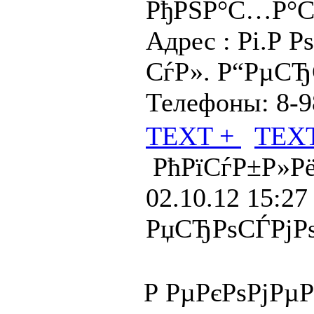
РђРЅР°С…Р°С
Адрес : Рі.Р Р
СѓР». Р“РµС
Телефоны: 8-9
TEXT +
TEX
РћРїСѓР±Р»Рё
02.10.12 15:27
РџСЂРѕСЃРјРѕ
Р РµРєРѕРјРµ