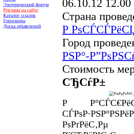
06.10.12 12.00
Эзотерический форум
Реклама на сайте
Страна провед
Каталог ссылок
Гороскопы
Р РѕСЃСЃРёС
Доска объявлений
Город проведе
РЅР°-Р”РѕРЅС
Стоимость ме
СЂСѓР±
Р Р°СЃС€Рё
СЃРѕР·РЅР°РЅ
РѕРґРёС‚Рµ 