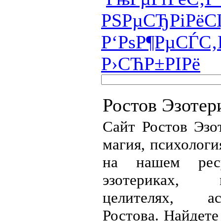
РЅРµСЂРіРё
Р‘РѕР¶РµСЃС
Р›СЋР±РІРё
Ростов Эзотер
Сайт Ростов Эзот
магия, психология
на нашем рес
эзотериках, 
целителях, ас
Ростова. Найдете