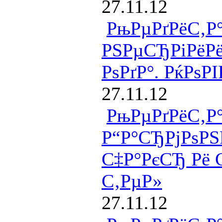
27.11.12
РњРµРґРёС‚Р
РЅРµСЂРіРёР
РѕРґР°. РќРѕР
27.11.12
РњРµРґРёС‚Р
Р“Р°СЂРјРѕРЅ
С‡Р°РєСЂ Рё 
С‚РµР»
27.11.12