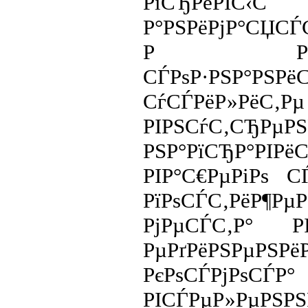
РїСЂРёРІС‹
Р°РЅРёРјР°СЏС
Р Р°СЃС€Р
СЃРѕР·РЅ
СѓСЃРёР»
РІРЅСѓС‚СЂРµР
РЅР°РїСЂР°
РІР°С€РµРіРѕ С
РїРѕСЃС‚РёР¶Рµ
РјРµСЃС‚Р° 
РµРґРёРЅРµРЅ
РєРѕСЃР
РІСЃРµР»РµРЅРЅ