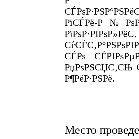
Р Р°СЃС€
СЃРѕР·РЅР°РЅРё
РїСЃРё-Р№Рѕ
РїРѕР·РІРѕР»РёС‚
СѓСЃС‚Р°РЅРѕРІ
СЃРѕ СЃРІРѕ
РџРѕРЅСЏС‚СЊ 
Р¶РёР·РЅРё.
Место провед