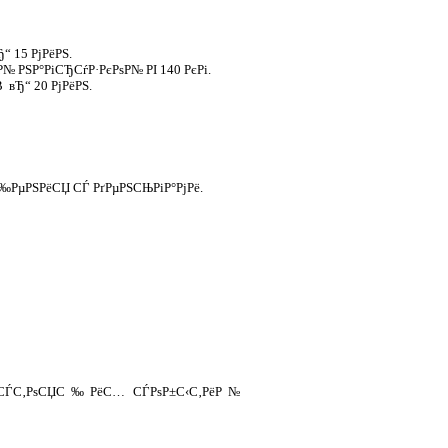
“ 15 РјРёРЅ.
Р№ РЅР°РіСЂСѓР·РєРѕР№ РІ 140 РєРі.
 вЂ“ 20 РјРёРЅ.
С‰РµРЅРёСЏ СЃ РґРµРЅСЊРіР°РјРё.
РЅР°СЃС‚РѕСЏС‰РёС… СЃРѕР±С‹С‚РёР№