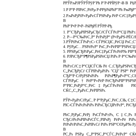
РРЎРљРЈРЎРЎРўР’Рћ Р’Р›РРЇРўР¬В В Р§
1.Р Р°Р·РІРёС‚РёРµ Р›РР§РќРћР“Рћ РњР
2.РљРѕРјРїР»РµРєСЃРЅРѕРµ РёР·СѓС‡РµРЅ
В
РћР‘Р•Р Р•Р–РќРђРЇ РЎРР›Рђ.
1. Р”СЂРµРІРЅРµСЂСѓСЃСЃРєР°СЏ РћР±
2. Р—Р°С‰РёС‚Р° РґРѕРјР° (Р¤РµРЅ-РЁС
3.РЎРїРѕСЃРѕР±С‹ СЃРЅСЏС‚РёСЏ РѕС‚СЂ
4. РўРµС…РЅРёРєР° РѕС‚Р»РёРІР°РЅРёСЏ 
5. Р­РЅРµСЂРіРµС‚РёС‡РµСЃРєРёР№ РІР°
6. РЈРїСЂР°Р¶РЅРµРЅРёСЏ РїРѕ Р·Р°С‰
В
РћР±СѓС‡Р°СЏСЃСЊ Рё С‚СЂРµРЅРёСЂСѓ
С„РѕСЂРјСѓ СЃРІРѕРµРіРѕ "СЏ" РЅР° Рё
СЂР°Р·СѓРјРЅРѕРіРѕ РїРѕР¶РµР»Р°
СЃРїРµС†РёР°Р»РёР·РёСЂРѕРІР°РЅРЅ
Р°РІС‚РѕРјР°С‚РёС‡РµСЃРєРёВ РІС
СЌС„С„РµРєС‚РёРІРЅРѕ.
РЎР»РµРґСѓРµС‚ Р·Р°РјРµС‚РёС‚СЊ, С‡
РІС‹СЃРѕРєРѕРіРѕ РїРѕСЂСЏРґРєР°, РїС
РћС‚РјРµС‚РёРј РѕСЃРѕР±Рѕ, С‡С‚Рѕ Р
СЂСѓРєРѕРІРѕРґСЃС‚РІРѕРј РёР»Рё Р
РїРѕРґРіРѕС‚РѕРІРєСѓ РїРѕ РЅР°С€РµР№ Р
В
Р­С‚Рѕ РЅРµ С„Р°РЅС‚Р°СЃС‚РёРєР° С