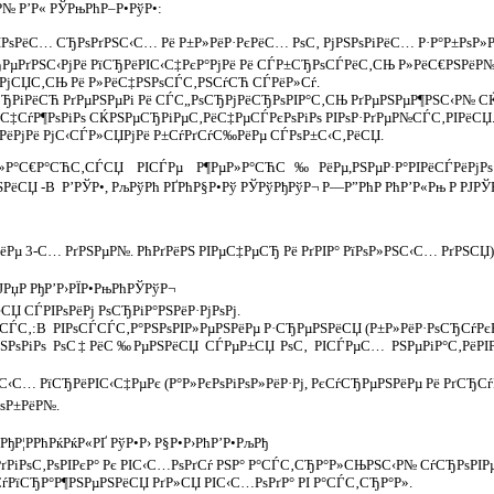
№ Р’Р« РЎРњРћР–Р•РўР•:
ІРѕРёС… СЂРѕРґРЅС‹С… Рё Р±Р»РёР·РєРёС… РѕС‚ РјРЅРѕРіРёС… Р·Р°Р±РѕР»
µРґРЅС‹РјРё РїСЂРёРІС‹С‡РєР°РјРё Рё СЃР±СЂРѕСЃРёС‚СЊ Р»РёС€РЅРёР№
°РјСЏС‚СЊ Рё Р»РёС‡РЅРѕСЃС‚РЅСѓСЋ СЃРёР»Сѓ.
ЂРіРёСЋ РґРµРЅРµРі Рё СЃС„РѕСЂРјРёСЂРѕРІР°С‚СЊ РґРµРЅРµР¶РЅС‹Р№ С
СѓР¶РѕРіРѕ СЌРЅРµСЂРіРµС‚РёС‡РµСЃРєРѕРіРѕ РІРѕР·РґРµР№СЃС‚РІРёСЏ
РёРјРё РјС‹СЃР»СЏРјРё Р±СѓРґСѓС‰РёРµ СЃРѕР±С‹С‚РёСЏ.
»Р°С€Р°СЋС‚СЃСЏ РІСЃРµ Р¶РµР»Р°СЋС‰РёРµ,РЅРµР·Р°РІРёСЃРёРјР
ЅРёСЏ -В Р’РЎР•, РљРўРћ РҐРћР§Р•Рў РЎРўРђРўР¬ Р—Р”РћР РћР’Р«Рњ Р РЈР
ёРµ 3-С… РґРЅРµР№. РћРґРёРЅ РІРµС‡РµСЂ Рё РґРІР° РїРѕР»РЅС‹С… РґРЅСЏ)
ҐРЈРџР РђР’Р›РЇР•РњРћРЎРўР¬
Џ СЃРІРѕРёРј РѕСЂРіР°РЅРёР·РјРѕРј.
СЃС‚:В РІРѕСЃСЃС‚Р°РЅРѕРІР»РµРЅРёРµ Р·СЂРµРЅРёСЏ (Р±Р»РёР·РѕСЂСѓРєРѕ
‚РЅРѕРіРѕ РѕС‡РёС‰РµРЅРёСЏ СЃРµР±СЏ РѕС‚ РІСЃРµС… РЅРµРіР°С‚РёРІ
РЅС‹С… РїСЂРёРІС‹С‡РµРє (Р°Р»РєРѕРіРѕР»РёР·Рј, РєСѓСЂРµРЅРёРµ Рё РґСЂС
ѕР±РёР№.
њРђР¦РРћРќРќР«РҐ РўР•Р› Р§Р•Р›РћР’Р•РљРђ
РґРіРѕС‚РѕРІРєР° Рє РІС‹С…РѕРґСѓ РЅР° Р°СЃС‚СЂР°Р»СЊРЅС‹Р№ СѓСЂРѕРІ
ѓРїСЂР°Р¶РЅРµРЅРёСЏ РґР»СЏ РІС‹С…РѕРґР° РІ Р°СЃС‚СЂР°Р».