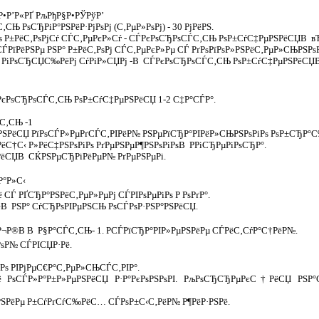
Р•Р’Р«РҐ РљРђР§Р•РЎРўР’
 РѕСЂРіР°РЅРёР·РјРѕРј (С‚РµР»РѕРј) - 30 РјРёРЅ.
їРѕ Р±РёС‚РѕРјСѓ СЃС‚РµРєР»Сѓ - СЃРєРѕСЂРѕСЃС‚СЊ РѕР±СѓС‡РµРЅРёСЏВ вЂ
° СЃРїРёРЅРµ РЅР° Р±РёС‚РѕРј СЃС‚РµРєР»Рµ СЃ РґРѕРїРѕР»РЅРёС‚РµР»СЊРЅРѕ
РїРѕ РіРѕСЂСЏС‰РёРј СѓРіР»СЏРј -В СЃРєРѕСЂРѕСЃС‚СЊ РѕР±СѓС‡РµРЅРёСЏВ
ЃРєРѕСЂРѕСЃС‚СЊ РѕР±СѓС‡РµРЅРёСЏ 1-2 С‡Р°СЃР°.
ЃС‚СЊ -1
µРЅРёСЏ РїРѕСЃР»РµРґСЃС‚РІРёР№ РЅРµРїСЂР°РІРёР»СЊРЅРѕРіРѕ РѕР±СЂР°
ёС†С‹ Р»РёС‡РЅРѕРіРѕ РґРµРЅРµР¶РЅРѕРіРѕВ Р­РіСЂРµРіРѕСЂР°.
ЅРёСЏВ СЌРЅРµСЂРіРёРµР№ РґРµРЅРµРі.
Р°Р»С‹
 СЃ РҐСЂР°РЅРёС‚РµР»РµРј СЃРІРѕРµРіРѕ Р РѕРґР°.
‚РёВ РЅР° СѓСЂРѕРІРµРЅСЊ РѕСЃРѕР·РЅР°РЅРёСЏ.
РўР¬Р®В В Р§Р°СЃС‚СЊ- 1. РСЃРїСЂР°РІР»РµРЅРёРµ СЃРёС‚СѓР°С†РёР№.
РѕР№ СЃРІСЏР·Рё.
іРѕ РІРјРµС€Р°С‚РµР»СЊСЃС‚РІР°.
Рё РѕСЃР»Р°Р±Р»РµРЅРёСЏ Р·Р°РєРѕРЅРѕРІ. РљРѕСЂСЂРµРєС†РёСЏ 
°РЅРёРµ Р±СѓРґСѓС‰РёС… СЃРѕР±С‹С‚РёР№ Р¶РёР·РЅРё.