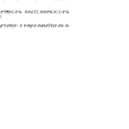
-РєР°Р¶РґС‹Р№ РґРѕСЃС‚РёРіРЅСѓС‚С‹Р№
!
’Р›РЇРўР¬ Р Р•РђР›Р¬РќРћРЎРўР¬Р® Рё