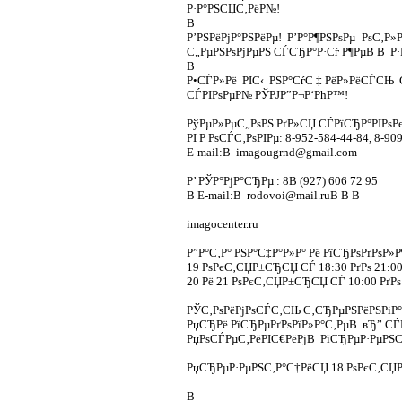
Р·Р°РЅСЏС‚РёР№!
В
Р’РЅРёРјР°РЅРёРµ! Р’Р°Р¶РЅРѕРµ РѕС‚
С„РµРЅРѕРјРµРЅ СЃСЂР°Р·Сѓ Р¶РµВ В Р
В
Р•СЃР»Рё РІС‹ РЅР°СѓС‡РёР»РёСЃСЊ С
СЃРІРѕРµР№ РЎРЈР”Р¬Р‘РћР™!
РўРµР»РµС„РѕРЅ РґР»СЏ СЃРїСЂР°РІРѕР
РІ Р РѕСЃС‚РѕРІРµ: 8-952-584-44-84, 8-90
E-mail:В imagougrnd@gmail.com
Р’ РЎР°РјР°СЂРµ : 8В (927) 606 72 95
В E-mail:В rodovoi@mail.ruВ В В
imagocenter.ru
Р”Р°С‚Р° РЅР°С‡Р°Р»Р° Рё РїСЂРѕРґРѕР
19 РѕРєС‚СЏР±СЂСЏ СЃ 18:30 РґРѕ 21:0
20 Рё 21 РѕРєС‚СЏР±СЂСЏ СЃ 10:00 РґРѕ
РЎС‚РѕРёРјРѕСЃС‚СЊ С‚СЂРµРЅРёРЅРіР° 
РџСЂРё РїСЂРµРґРѕРїР»Р°С‚РµВ вЂ” СЃР
РџРѕСЃРµС‚РёРІС€РёРјВ РїСЂРµР·РµРЅС
РџСЂРµР·РµРЅС‚Р°С†РёСЏ 18 РѕРєС‚СЏР
В