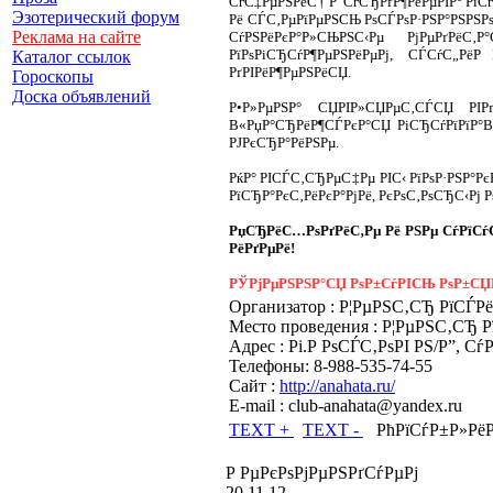
СѓС‡РµРЅРёС† Р“СѓСЂРґР¶РёРµРІР° РїСѓ
Эзотерический форум
Рё СЃС‚РµРїРµРЅСЊ РѕСЃРѕР·РЅР°РЅРЅР
Реклама на сайте
СѓРЅРёРєР°Р»СЊРЅС‹Рµ РјРµРґРёС‚
РїРѕРіСЂСѓР¶РµРЅРёРµРј, СЃСѓС„Рё
Каталог ссылок
РґРІРёР¶РµРЅРёСЏ.
Гороскопы
Доска объявлений
Р•Р»РµРЅР° СЏРІР»СЏРµС‚СЃСЏ РІРґР
В«РџР°СЂРёР¶СЃРєР°СЏ РіСЂСѓРїРїР°В»
РЈРєСЂР°РёРЅРµ.
РќР° РІСЃС‚СЂРµС‡Рµ РІС‹ РїРѕР·РЅР°Р
РїСЂР°РєС‚РёРєР°РјРё, РєРѕС‚РѕСЂС‹Рј 
РџСЂРёС…РѕРґРёС‚Рµ Рё РЅРµ СѓРїСѓ
РёРґРµРё!
РЎРјРµРЅРЅР°СЏ РѕР±СѓРІСЊ РѕР±СЏ
Организатор : Р¦РµРЅС‚СЂ РїСЃ
Место проведения : Р¦РµРЅС‚СЂ
Адрес : Рі.Р РѕСЃС‚РѕРІ РЅ/Р”, 
Телефоны: 8-988-535-74-55
Сайт :
http://anahata.ru/
E-mail : club-anahata@yandex.ru
TEXT +
TEXT -
РћРїСѓР±Р»РёРє
Р РµРєРѕРјРµРЅРґСѓРµРј
20.11.12