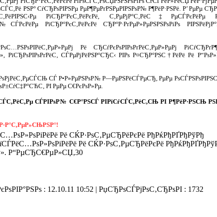
С‚РµРј РїСЂР°РєС‚РёРєРё РїРѕСЃС‚РѕСЏРЅРЅРѕРіРѕ СѓСЃРёР»РёСЏ РёР·РјР
ѕСЃС‚Рё РЅР° СѓСЂРѕРІРЅРµ РµР¶РµРґРЅРµРІРЅРѕР№ Р¶РёР·РЅРё. Р’ РµРµ С
Р°С‚РёРІРЅС‹Рµ РїСЂР°РєС‚РёРєРё, С‚РµРјР°С‚РёС‡РµСЃРєРёРµ 
Р№СЃРєРёРµ РїСЂР°РєС‚РёРєРё СЂР°Р·РґРµР»РµРЅРЅРѕРіРѕ РІРЅРёРјР
ѕС…РЅРѕРІРёС‚РµР»РµРј Рё СЂСѓРєРѕРІРѕРґРёС‚РµР»РµРј РіСѓСЂРґР¶Р
, РїСЂРѕРІРѕРґРёС‚ СЃРµРјРёРЅР°СЂС‹ РІРѕ Р¤СЂР°РЅС†РёРё Рё Р“РѕР»Р
єРѕРјРёС‚РµСЃСЊ СЃ Р•Р»РµРЅРѕР№ Р—РµРЅРёСЃРµСЂ, РµРµ РѕСЃРЅРѕРІРЅС‹
РѕР±СѓС‡Р°СЋС‚ РІ РµРµ С€РєРѕР»Рµ.
СЃС‚РёС‚Рµ СЃРІРѕР№ С€Р°РЅСЃ РІРїСѓСЃС‚РёС‚СЊ РІ Р¶РёР·РЅСЊ Р
Р·Р°С‚РµР»СЊРЅР°!
РёС…РѕР»РѕРіРёРё Рё СЌР·РѕС‚РµСЂРёРєРё РђРќРђРҐРђРўРђ
 РїСЃРёС…РѕР»РѕРіРёРё Рё СЌР·РѕС‚РµСЂРёРєРё РђРќРђРҐРђРў
СѓР». Р“РµСЂС€РµР»СЏ,30
РѕРІР°РЅРѕ :
12.10.11 10:52
| РџСЂРѕСЃРјРѕС‚СЂРѕРІ :
1732