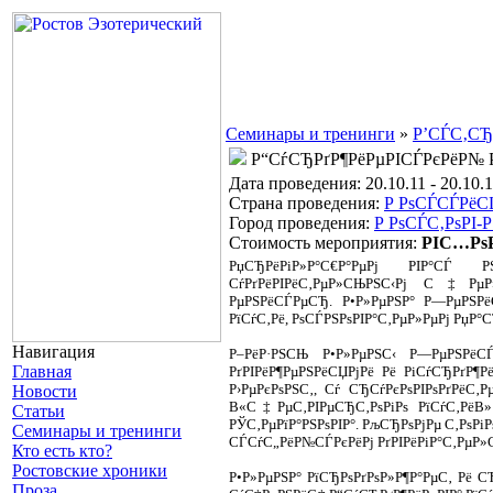
Семинары и тренинги
»
Р’СЃС‚СЂ
Р“СѓСЂРґР¶РёРµРІСЃРєРёР№ 
Дата проведения: 20.10.11 - 20.10.1
Страна проведения:
Р РѕСЃСЃРёС
Город проведения:
Р РѕСЃС‚РѕРІ-
Стоимость мероприятия:
РІС…РѕР
РџСЂРёРіР»Р°С€Р°РµРј РІР°
СѓРґРёРІРёС‚РµР»СЊРЅС‹Рј С‡Рµ
РµРЅРёСЃРµСЂ. Р•Р»РµРЅР° Р—РµРЅРё
РїСѓС‚Рё, РѕСЃРЅРѕРІР°С‚РµР»РµРј РџР°
Навигация
Р–РёР·РЅСЊ Р•Р»РµРЅС‹ Р—РµРЅРёС
Главная
РґРІРёР¶РµРЅРёСЏРјРё Рё РіСѓСЂРґР¶
Р›РµРєРѕРЅС‚, Сѓ СЂСѓРєРѕРІРѕРґРёС‚
Новости
В«С‡РµС‚РІРµСЂС‚РѕРіРѕ РїСѓС‚РёВ»
Статьи
РЎС‚РµРїР°РЅРѕРІР°. РљСЂРѕРјРµ С‚РѕРі
Семинары и тренинги
СЃСѓС„РёР№СЃРєРёРј РґРІРёРіР°С‚РµР»С
Кто есть кто?
Ростовские хроники
Р•Р»РµРЅР° РїСЂРѕРґРѕР»Р¶Р°РµС‚ Рё 
Проза