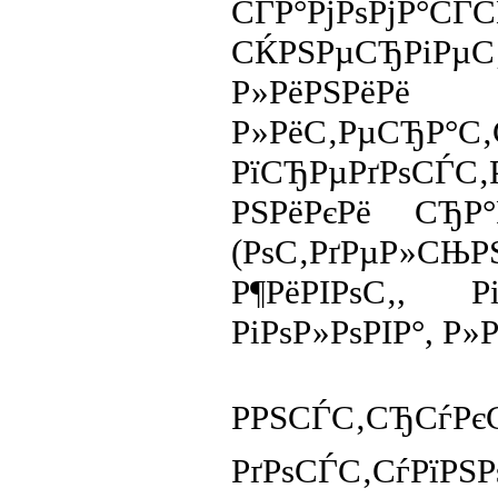
СЃР°РјРѕРјР°СЃС
СЌРЅРµСЂРі
Р»РёРЅРё
Р»РёС‚РµСЂР°С
РїСЂРµРґРѕСЃС
РЅРёРєРё СЂР°
(РѕС‚РґРµР»СЊР
Р¶РёРІРѕС‚, Р
РіРѕР»РѕРІР°, Р»
РРЅСЃС‚СЂСѓР
РґРѕСЃС‚СѓРїРЅ