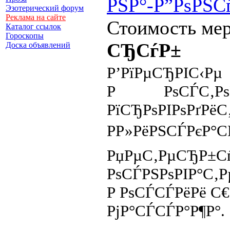
РЅР°-Р”РѕРЅС
Эзотерический форум
Реклама на сайте
Стоимость ме
Каталог ссылок
Гороскопы
СЂСѓР±
Доска объявлений
Р’РїРµСЂРІС
Р РѕСЃС‚Рѕ
РїСЂРѕРІРѕ
РР»РёРЅСЃРє
РџРµС‚РµСЂР±С
РѕСЃРЅРѕРІР°С
Р РѕСЃСЃРёРё С€
РјР°СЃСЃР°Р¶Р°.