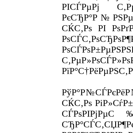
РІСЃРµРј С‚Рµ
РєСЂР°Р№РЅРµ 
СЌС‚Рѕ РІ РѕР
РѕСЃС‚РѕСЂРѕР
РѕСЃРѕР±Р
С‚РµР»РѕСЃР»Рѕ
РїР°С†РёРµРЅС‚Р
РўР°Р№СЃРєРёР№
СЌС‚Рѕ РіР»СѓР
СЃРѕРІРјР
СЂР°СЃС