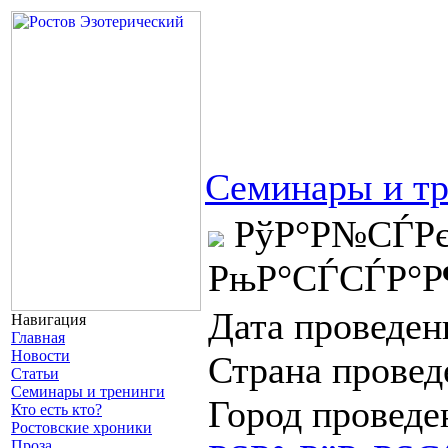
Семинары и т
РўР°Р№СЃРє
РњР°СЃСЃР°Р
Дата проведени
Навигация
Главная
Новости
Страна провед
Статьи
Семинары и тренинги
Город проведе
Кто есть кто?
Ростовские хроники
Проза