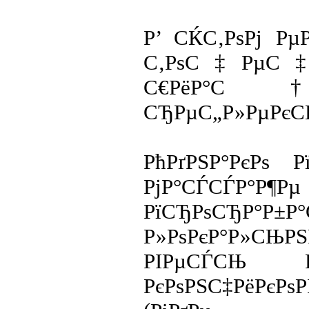
Р’ СЌС‚РѕРј Рµ
С‚РѕС‡РµС‡РЅ
С€РёР°
СЂРµС„Р»РµРєС
РћРґРЅР°РєРѕ
РјР°СЃСЃР°Р¶Рµ
РїСЂРѕСЂР°Р±Р
Р»РѕРєР°Р»С
РІРµСЃСЊ Рѕ
РєРѕРЅС‡РёРєРѕР