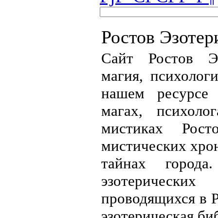
Ростов Эзотер
Сайт Ростов Эз
магия, психологи
нашем ресурсе 
магах, психолог
мистиках Рост
мистических хрон
тайнах город
эзотерических
проводящихся в Р
эзотерическая би