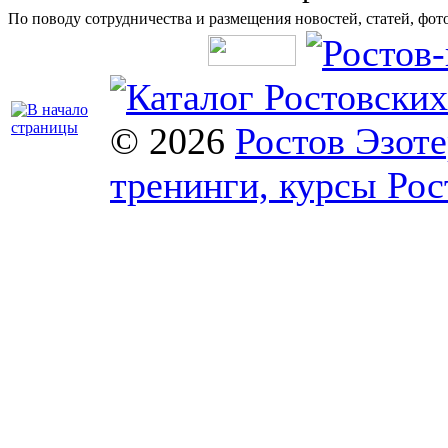
По поводу сотрудничества и размещения новостей, статей, фот
© 2026
Ростов Эзоте
тренинги, курсы Рос