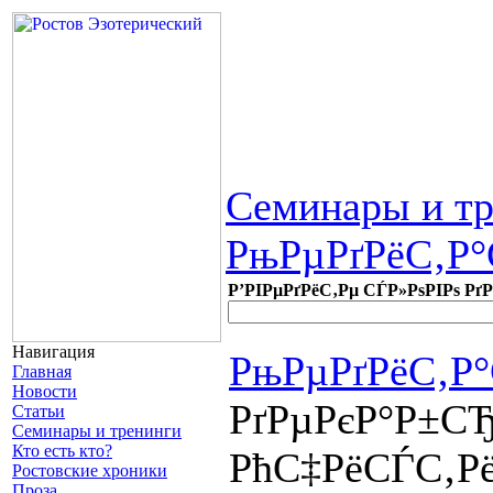
Семинары и т
РњРµРґРёС‚Р°
Р’РІРµРґРёС‚Рµ СЃР»РѕРІРѕ РґР
Навигация
РњРµРґРёС‚Р°
Главная
Новости
РґРµРєР°Р±СЂ
Статьи
Семинары и тренинги
Кто есть кто?
РћС‡РёСЃС‚Р
Ростовские хроники
Проза