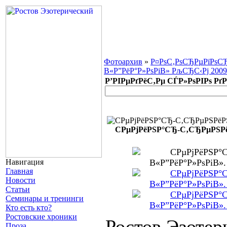
Фотоархив
»
Р¤РѕС‚РѕСЂРµРїРѕСЂ
В«Р”РёР°Р»РѕРіВ» РљСЂС‹Рј 2009 
Р’РІРµРґРёС‚Рµ СЃР»РѕРІРѕ РґР
CРµРјРёРЅР°СЂ-С‚СЂРµРЅРёР
Навигация
Главная
Новости
Статьи
Семинары и тренинги
Кто есть кто?
Ростовские хроники
Ростов Эзотер
Проза