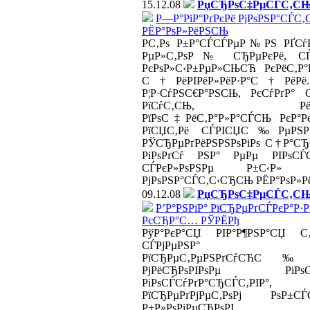
15.12.08
РџСЂРѕС‡РµСЃС‚С
Р—Р°РіР°РґРєРё РјРѕРЅР°СЃС
РЁР°РѕР»РёРЅСЊ
Р­С‚Рѕ Р±Р°СЃСЃРµР№РЅ РҐСѓ
РµР»С‚РѕР№ СЂРµРєРё, СЃ
РєРѕР»С‹Р±РµР»СЊСЋ РєРёС
С†РёРІРёР»РёР·Р°С†РёРё.
Р¦Р·СѓРЅС€Р°РЅСЊ, РєСѓРґР°
РїСѓС‚СЊ, РёР·РґС
РїРѕС‡РёС‚Р°Р»Р°СЃСЊ РєР°Рє
РїСЏС‚Рё СЃРІСЏС‰РµРЅР
РЎСЂРµРґРёРЅРЅРѕРіРѕ С†Р°СЂС
РіРѕРґСѓ РЅР° РµРµ РІРѕС
СЃРєР»РѕРЅРµ Р±С‹Р» Рѕ
РјРѕРЅР°СЃС‚С‹СЂСЊ РЁР°РѕР»Р
09.12.08
РџСЂРѕС‡РµСЃС‚С
Р’Р°РЅРіР° РїСЂРµРґСЃРєР°Р·Р
РєСЂР°С… РЎРЁРђ
РўР°РєР°СЏ РІР°Р¶РЅР°СЏ С‚
СЃРјРµРЅР° РіР
РїСЂРµС‚РµРЅРґСѓСЋС‰
РјРёСЂРѕРІРѕРµ РіРѕСЃРї
РіРѕСЃСѓРґР°СЂСЃС‚РІР°
РїСЂРµРґРјРµС‚РѕРј РѕР±СЃС
Р±Р»РѕРіРµСЂРѕРІ.