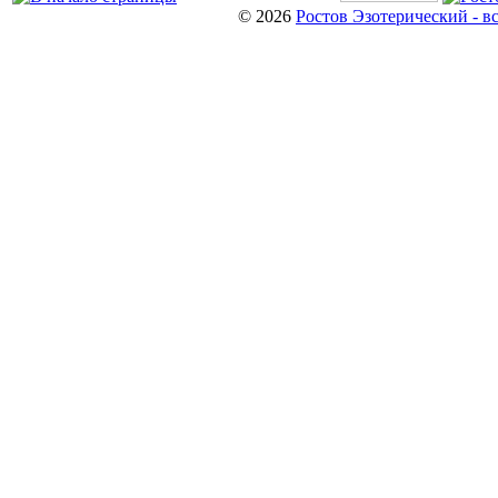
© 2026
Ростов Эзотерический - в