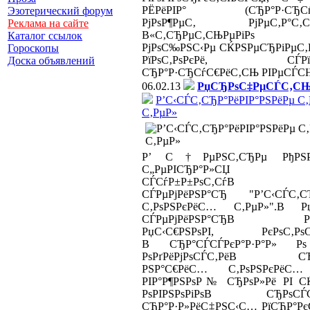
РЁРёРІР° (СЂР°Р·СЂСѓС€
Эзотерический форум
РјРѕР¶РµС‚ РјРµС‚Р
Реклама на сайте
В«С‚СЂРµС‚СЊРµРіРѕ Р
Каталог ссылок
РјРѕС‰РЅС‹Рµ СЌРЅРµСЂРіРµС‚
Гороскопы
РїРѕС‚РѕРєРё, СЃРїРѕС
Доска объявлений
СЂР°Р·СЂСѓС€РёС‚СЊ РІРµСЃСЊ
06.02.13
РџСЂРѕС‡РµСЃС‚С
Р’С‹СЃС‚СЂР°РёРІР°РЅРёРµ С
С‚РµР»
Р’ С†РµРЅС‚СЂРµ РђРЅР°
С„РµРІСЂР°Р
СЃСѓР±Р±РѕС‚СѓВ Рї
СЃРµРјРёРЅР°СЂ "Р’С‹СЃС‚СЂ
С‚РѕРЅРєРёС… С‚РµР»".В РџС
СЃРµРјРёРЅР°СЂВ Р’Р»Р
РџС‹С€РЅРѕРІ, РєРѕ
В СЂР°СЃСЃРєР°Р·Р°Р» Р
РѕРґРёРјРѕСЃС‚РёВ СЂР°
РЅР°С€РёС… С‚РѕРЅРєРёС
РІР°Р¶РЅРѕР№ СЂРѕР»Рё РІ С
РѕРІРЅРѕРіРѕВ СЂРѕ
СЂР°Р·Р»РёС‡РЅС‹С… РїСЂР°РєС