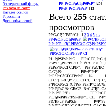
Р­Р·РѕС‚РµСЂРёРєР°
[25]
Эзотерический форум
Реклама на сайте
Р­РєР·РѕС‚РёРєР°
[13]
Каталог ссылок
Всего
255
стат
Гороскопы
Доска объявлений
просмотров
РЎС‚СЂР°РЅРёС† :
1
2
3
4
5
»
#
Р­Р·РѕС‚РµСЂРёРєР°
РўСЂРµС‚
РіР»Р°Р· вЂ“ РІРЅСѓС‚СЂРё РЅР°
РЈ РјРЅРѕРіРёС… РІРѕСЃС‚Рѕ
РЅР°СЂРѕРґРѕРІ СЃСѓС‰РµСЃС‚
Р±РѕР¶РµСЃС‚РІР°, РёРјРµС
С‚СЂРё РіР»Р°Р·Р
РёРЅРґСѓСЃСЃРєРѕР№ РІ
СЃС‡РёС‚Р°РµС‚СЃСЏ, С‡С‚Р
Р’РёС€РЅСѓ (СЃРѕР·РёРґР°СЋС‰
РїРѕРјРѕС‰СЊСЋ В«С‚СЂРµС‚
РіР»Р°Р·Р°В» СЃРїРѕСЃР
РїСЂРёРїРѕРґРЅРёРјР°С‚СЊ Р·Р
РІСЂРµРјРµРЅ.В РўР°Р
РіРѕРІРѕСЂРёС‚СЊСЃСЏ, С‡С‚Рѕ