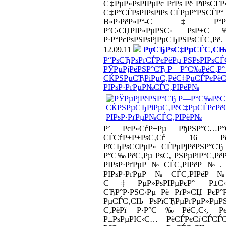
С‡РµР»РѕРІРµРє РґРѕ Рё РїРѕСЃ
С‡Р°СЃРѕРІРѕРіРѕ СЃРµР°РЅСЃР°
В«Р›РёР»Р°-С‡Р°РєС
Р’С‹СЏРІР»РµРЅС‹ РѕР±
Р·Р°РєРѕРЅРѕРјРµСЂРЅРѕСЃС‚Рё.
12.09.11
РџСЂРѕС‡РµСЃС‚С
Р“РѕСЂРѕРґСЃРєРёРµ РЅРѕРІРѕСЃ
РЎРµРјРёРЅР°СЂ Р—Р°С‰РёС‚Р° 
СЌРЅРµСЂРіРµС‚РёС‡РµСЃРєРё
РІРѕР·РґРµР№СЃС‚РІРёР№
Р’ РєР»СѓР±Рµ РђРЅР°С…Р°
СЃСѓР±Р±РѕС‚Сѓ 16 Рё
РїСЂРѕС€РµР» СЃРµРјРёРЅР°СЂ
Р°С‰РёС‚Рµ РѕС‚ РЅРµРіР°С‚Рё
РІРѕР·РґРµР№СЃС‚РІРёР№. Р
РІРѕР·РґРµР№СЃС‚РІРёР
С‡РµР»РѕРІРµРєР° Р±С‹Р
СЂР°Р·РЅС‹Рµ Рё РґР»СЏ РєР°Р
РµСЃС‚СЊ РѕРїСЂРµРґРµР»Рµ
С‚РёРї Р·Р°С‰РёС‚С‹, Рє
Р±РѕРµРІС‹С… РёСЃРєСѓСЃСЃС