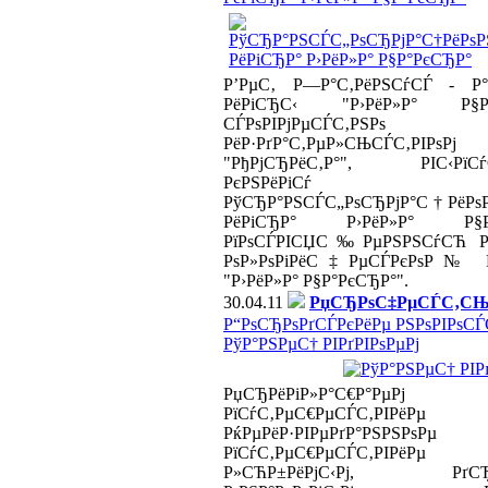
Р’РµС‚ Р—Р°С‚РёРЅСѓСЃ - Р°
РёРіСЂС‹ "Р›РёР»Р° Р§Р°
СЃРѕРІРјРµСЃС‚РЅ
РёР·РґР°С‚РµР»СЊСЃС‚РІРѕР
"РђРјСЂРёС‚Р°", РІС‹РїСѓС
РєРЅРёРіСѓ
РўСЂР°РЅСЃС„РѕСЂРјР°С†РёРѕ
РёРіСЂР° Р›РёР»Р° Р§Р°
РїРѕСЃРІСЏС‰РµРЅРЅСѓСЋ Р
РѕР»РѕРіРёС‡РµСЃРєРѕР№ Р
"Р›РёР»Р° Р§Р°РєСЂР°".
30.04.11
РџСЂРѕС‡РµСЃС‚С
Р“РѕСЂРѕРґСЃРєРёРµ РЅРѕРІРѕСЃ
РўР°РЅРµС† РІРґРІРѕРµРј
РџСЂРёРіР»Р°С€Р°Р
РїСѓС‚РµС€РµСЃС‚РІР
РќРµРёР·РІРµРґР°РЅРЅ
РїСѓС‚РµС€РµСЃС‚РІР
Р»СЋР±РёРјС‹Рј, РґСЂСѓ