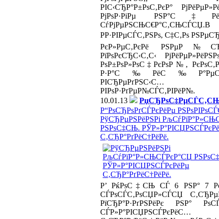
РІС‹СЂР°Р±РѕС‚РєР° РјРёРµР»Р
РјРѕР·РіРµ РЅР°С‡РёРЅ
СѓРјРµРЅСЊС€Р°С‚СЊСЃСЏ.В
РР·РІРµСЃС‚РЅРѕ, С‡С‚Рѕ РЅРµС
РєР»РµС‚РєРё РЅРµР№СЂР
РїРѕРєСЂС‹С‚С‹ РјРёРµР»РёРЅ
РѕР±РѕР»РѕС‡РєРѕР№, РєРѕС‚
Р·Р°С‰РёС‰Р°РµС‚
РІСЂРµРґРЅС‹С…
РІРѕР·РґРµР№СЃС‚РІРёР№.
10.01.13
РџСЂРѕС‡РµСЃС‚С
Р“РѕСЂРѕРґСЃРєРёРµ РЅРѕРІРѕСЃ
РўСЂРµРЅРёРЅРі РљСѓРїР°Р»СЊ
РЅРѕС‡СЊ. РЎР»Р°РІСЏРЅСЃРєР
С‚СЂР°РґРёС†РёРё.
Р’ РќРѕС‡СЊ СЃ 6 РЅР° 7 Р
СЃРѕСЃС‚РѕСЏР»СЃСЏ С‚СЂРµР
РїСЂР°Р·РґРЅРёРє РЅР° РѕСЃ
СЃР»Р°РІСЏРЅСЃРєРёС…