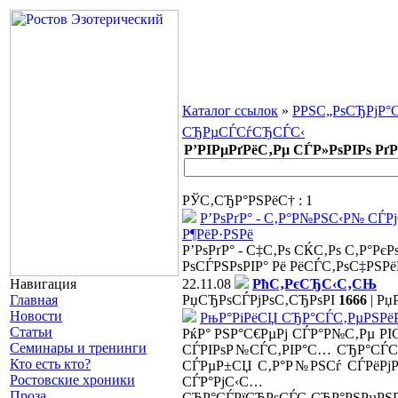
Каталог ссылок
»
РРЅС„РѕСЂРјР°
СЂРµСЃСѓСЂСЃС‹
Р’РІРµРґРёС‚Рµ СЃР»РѕРІРѕ РґР
РЎС‚СЂР°РЅРёС† :
1
Р’РѕРґР° - С‚Р°Р№РЅС‹Р№ СЃРј
Р¶РёР·РЅРё
Р’РѕРґР° - С‡С‚Рѕ СЌС‚Рѕ С‚Р°Рє
РѕСЃРЅРѕРІР° Рё РёСЃС‚РѕС‡РЅРё
Навигация
22.11.08
РћС‚РєСЂС‹С‚СЊ
Главная
РџСЂРѕСЃРјРѕС‚СЂРѕРІ
1666
|
Рџ
Новости
РњР°РіРёСЏ СЂР°СЃС‚РµРЅР
Статьи
РќР° РЅР°С€РµРј СЃР°Р№С‚Рµ РІ
Семинары и тренинги
СЃРІРѕР№СЃС‚РІР°С… СЂР°СЃС‚
Кто есть кто?
СЃРµР±СЏ С‚Р°Р№РЅСѓ СЃРёРј
Ростовские хроники
СЃР°РјС‹С… Рё
Проза
СЂР°СЃРїСЂРѕСЃС‚СЂР°РЅР