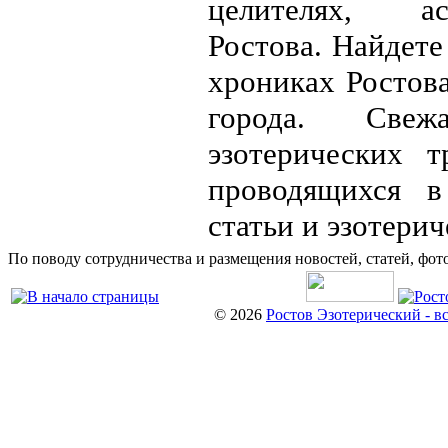
целителях, ас
Ростова. Найдете
хрониках Ростова
города. Све
эзотерических 
проводящихся в
статьи и эзотерич
По поводу сотрудничества и размещения новостей, статей, фот
© 2026
Ростов Эзотерический - в