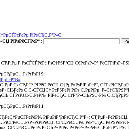
С‡РµСЃРєРёРµ РїРѕСЂС‚Р°Р»С‹
»СЏ РїРѕРёСЃРєР° :
 СЋРіРµ Р РѕСЃСЃРёРё РѕС‡РЅР°СЏ С€РєРѕР»Р° РёСЃРїРѕР»Р
РµСЂРµС…РѕРґРѕРІ
9
ІРµРєР°В»
ЃС‚РµРјС‹ СЂР°Р·РІРёС‚РёСЏ С‡РµР»РѕРІРµРєР°, СЃРѕРІСЂРµ
ѕР»СЊРєРѕ С‚С‹СЃСЏС‡ РєРЅРёРі РїРѕ С‚РµРјРµ. Р–СѓСЂРЅР°Р
СЂСЊ СЃРѕР±С‹С‚РёР№, РІРёСЂС‚СѓР°Р»СЊРЅС‹Р№ С‚СЂРµРЅР
РµСЂРµС…РѕРґРѕРІ
1
РµСЂРёС‡РµСЃРєРёР№ РјРµРіР°РїРѕСЂС‚Р°Р»: СЂРµР»РёРіРёСЏ
Џ, РїСЃРёС…РѕР»РѕРіРёСЏ, СЃС‚РёС…Рё, РєР°СЂС‚РёРЅРєРё, Р
 mp3, СЃС‚РёС…Рё Рѕ Р»СЋР±РІРё, Р±РёР±Р»РёРѕС‚РµРєР°, РЅ